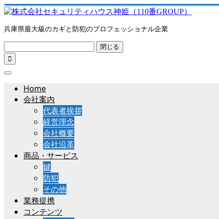
兵庫県最大級のカギと防犯のプロフェッショナル企業
閉じる

Home
会社案内
代表者挨拶
経営理念
会社概要
会社沿革
商品・サービス
鍵
防犯
その他
業務提携
コンテンツ