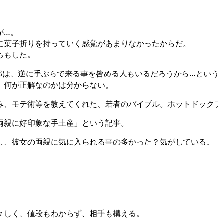
が…。
に菓子折りを持っていく感覚があまりなかったからだ。
ちもした。
部は、逆に手ぶらで来る事を咎める人もいるだろうから…とい
、何が正解なのかは分からない。
み、モテ術等を教えてくれた、若者のバイブル。ホットドック
両親に好印象な手土産」という記事。
し、彼女の両親に気に入られる事の多かった？気がしている。
。
々しく、値段もわからず、相手も構える。