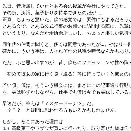
先日、昔所属していたとある会の後輩が会社にやってきた。
その折、所謂、菓子折りを持参できたのだが…。
正直、ちょっと驚いた。僕の感覚では、要件にもよるだろう
とある会で、とある公式行事のお願いに訪問する際に、先輩
というより、なんだか余所余所しいし、ちょっと淋しい気持
同年代の仲間に聞くと、多くは同意であったが…。やはり一
確かにこういう事は、人それぞれの見識や時代なんかもあり
ただ、ふと思い出すのが、昔、僕らにファッションや性の悩
「初めて彼女の家に行く際（送る）等に持っていくと彼女の
若い頃、僕は、そういう機会には、まさにこの記事通り行動
を、実は恥ずかしながら、仕事でも僕は今でも実践している
早速だが、答えは「ミスタードーナツ」だ。
「？？？」と疑問に思われる方もいるかもしれません。
しかし、そこにあった理由は
１）高級菓子やワザワザ買いに行ったり、取り寄せた物は仰