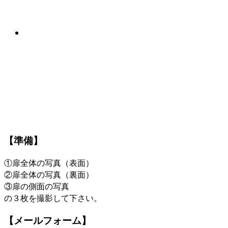
その他
電気錠化のススメ
Autolock
【準備】
①扉全体の写真（表面）
②扉全体の写真（裏面）
③扉の側面の写真
の３枚を撮影して下さい。
【メールフォーム】