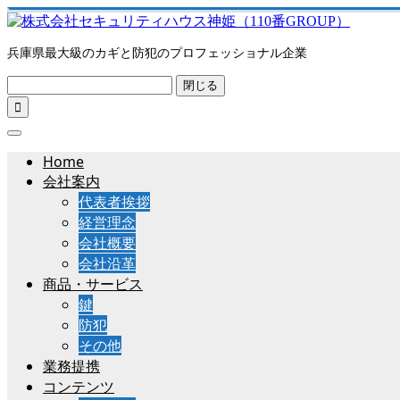
兵庫県最大級のカギと防犯のプロフェッショナル企業
閉じる

Home
会社案内
代表者挨拶
経営理念
会社概要
会社沿革
商品・サービス
鍵
防犯
その他
業務提携
コンテンツ